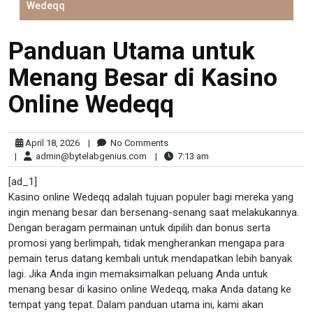
Wedeqq
Panduan Utama untuk
Menang Besar di Kasino
Online Wedeqq
April 18, 2026
|
No Comments
|
admin@bytelabgenius.com
|
7:13 am
[ad_1]
Kasino online Wedeqq adalah tujuan populer bagi mereka yang
ingin menang besar dan bersenang-senang saat melakukannya.
Dengan beragam permainan untuk dipilih dan bonus serta
promosi yang berlimpah, tidak mengherankan mengapa para
pemain terus datang kembali untuk mendapatkan lebih banyak
lagi. Jika Anda ingin memaksimalkan peluang Anda untuk
menang besar di kasino online Wedeqq, maka Anda datang ke
tempat yang tepat. Dalam panduan utama ini, kami akan