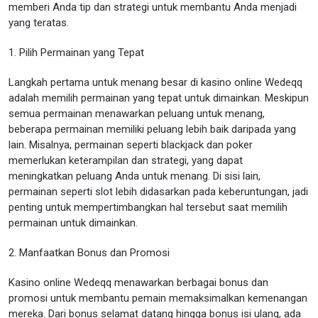
memberi Anda tip dan strategi untuk membantu Anda menjadi
yang teratas.
1. Pilih Permainan yang Tepat
Langkah pertama untuk menang besar di kasino online Wedeqq
adalah memilih permainan yang tepat untuk dimainkan. Meskipun
semua permainan menawarkan peluang untuk menang,
beberapa permainan memiliki peluang lebih baik daripada yang
lain. Misalnya, permainan seperti blackjack dan poker
memerlukan keterampilan dan strategi, yang dapat
meningkatkan peluang Anda untuk menang. Di sisi lain,
permainan seperti slot lebih didasarkan pada keberuntungan, jadi
penting untuk mempertimbangkan hal tersebut saat memilih
permainan untuk dimainkan.
2. Manfaatkan Bonus dan Promosi
Kasino online Wedeqq menawarkan berbagai bonus dan
promosi untuk membantu pemain memaksimalkan kemenangan
mereka. Dari bonus selamat datang hingga bonus isi ulang, ada