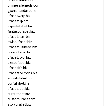
buyliraglutide.com
onlinesafemeds.com
gyanibhandar.com
ufabetwarp.biz
ufabetclip.biz
expertufabet.biz
fantasyufabet.biz
ufabetsiam.biz
swissufabet.biz
ufabetbusiness.biz
greenufabet.biz
ufabetcolor.biz
extraufabet.biz
ufabetlife.biz
ufabetsolutions.biz
socialufabet.biz
surfufabet.biz
ufabetbest.biz
sureufabet.biz
customufabet.biz
storyufabet.biz