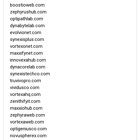
boostioweb.com
zephyrushub.com
optipathlab.com
dynabytelab.com
evolvionet.com
synexisplus.com
vortexonet.com
maxxifynet.com
innovexahub.com
dynacorelab.com
synexistechco.com
truvivopro.com
vividusco.com
vortexahq.com
zenithifyit.com
maxxiohub.com
zephyraweb.com
vortexaweb.com
optigeniusco.com
novuspherex.com