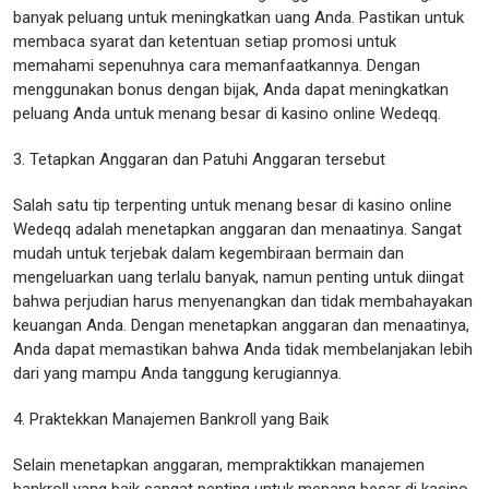
banyak peluang untuk meningkatkan uang Anda. Pastikan untuk
membaca syarat dan ketentuan setiap promosi untuk
memahami sepenuhnya cara memanfaatkannya. Dengan
menggunakan bonus dengan bijak, Anda dapat meningkatkan
peluang Anda untuk menang besar di kasino online Wedeqq.
3. Tetapkan Anggaran dan Patuhi Anggaran tersebut
Salah satu tip terpenting untuk menang besar di kasino online
Wedeqq adalah menetapkan anggaran dan menaatinya. Sangat
mudah untuk terjebak dalam kegembiraan bermain dan
mengeluarkan uang terlalu banyak, namun penting untuk diingat
bahwa perjudian harus menyenangkan dan tidak membahayakan
keuangan Anda. Dengan menetapkan anggaran dan menaatinya,
Anda dapat memastikan bahwa Anda tidak membelanjakan lebih
dari yang mampu Anda tanggung kerugiannya.
4. Praktekkan Manajemen Bankroll yang Baik
Selain menetapkan anggaran, mempraktikkan manajemen