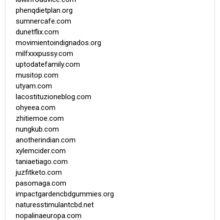
phenqdietplan.org
sumnercafe.com
dunetflix.com
movimientoindignados.org
milfxxxpussy.com
uptodatefamily.com
musitop.com
utyam.com
lacostituzioneblog.com
ohyeea.com
zhitiemoe.com
nungkub.com
anotherindian.com
xylemcider.com
taniaetiago.com
juzfitketo.com
pasomaga.com
impactgardencbdgummies.org
naturesstimulantcbd.net
nopalinaeuropa.com