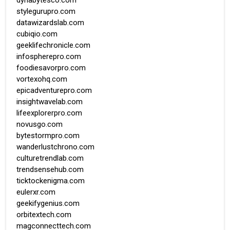
dynabytesco.com
stylegurupro.com
datawizardslab.com
cubiqio.com
geeklifechronicle.com
infospherepro.com
foodiesavorpro.com
vortexohq.com
epicadventurepro.com
insightwavelab.com
lifeexplorerpro.com
novusgo.com
bytestormpro.com
wanderlustchrono.com
culturetrendlab.com
trendsensehub.com
ticktockenigma.com
eulerxr.com
geekifygenius.com
orbitextech.com
magconnecttech.com