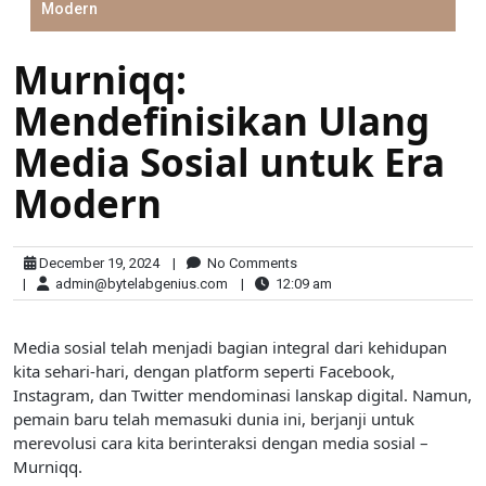
Modern
Murniqq:
Mendefinisikan Ulang
Media Sosial untuk Era
Modern
December 19, 2024
|
No Comments
|
admin@bytelabgenius.com
|
12:09 am
Media sosial telah menjadi bagian integral dari kehidupan
kita sehari-hari, dengan platform seperti Facebook,
Instagram, dan Twitter mendominasi lanskap digital. Namun,
pemain baru telah memasuki dunia ini, berjanji untuk
merevolusi cara kita berinteraksi dengan media sosial –
Murniqq.