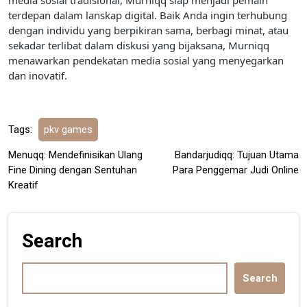
media sosial tradisional, Murniqq siap menjadi pemain
terdepan dalam lanskap digital. Baik Anda ingin terhubung
dengan individu yang berpikiran sama, berbagi minat, atau
sekadar terlibat dalam diskusi yang bijaksana, Murniqq
menawarkan pendekatan media sosial yang menyegarkan
dan inovatif.
Tags:
pkv games
Post
Menuqq: Mendefinisikan Ulang
Bandarjudiqq: Tujuan Utama
Fine Dining dengan Sentuhan
Para Penggemar Judi Online
navigation
Kreatif
Search
Search