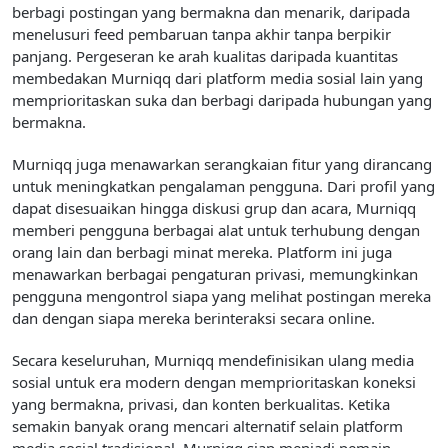
berbagi postingan yang bermakna dan menarik, daripada
menelusuri feed pembaruan tanpa akhir tanpa berpikir
panjang. Pergeseran ke arah kualitas daripada kuantitas
membedakan Murniqq dari platform media sosial lain yang
memprioritaskan suka dan berbagi daripada hubungan yang
bermakna.
Murniqq juga menawarkan serangkaian fitur yang dirancang
untuk meningkatkan pengalaman pengguna. Dari profil yang
dapat disesuaikan hingga diskusi grup dan acara, Murniqq
memberi pengguna berbagai alat untuk terhubung dengan
orang lain dan berbagi minat mereka. Platform ini juga
menawarkan berbagai pengaturan privasi, memungkinkan
pengguna mengontrol siapa yang melihat postingan mereka
dan dengan siapa mereka berinteraksi secara online.
Secara keseluruhan, Murniqq mendefinisikan ulang media
sosial untuk era modern dengan memprioritaskan koneksi
yang bermakna, privasi, dan konten berkualitas. Ketika
semakin banyak orang mencari alternatif selain platform