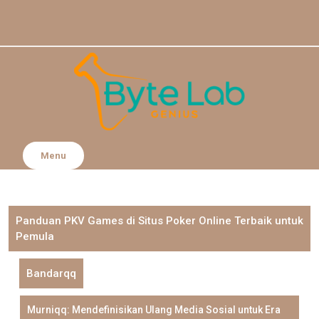
Skip
to
content
Menu
Panduan PKV Games di Situs Poker Online Terbaik untuk
Pemula
Bandarqq
Murniqq: Mendefinisikan Ulang Media Sosial untuk Era