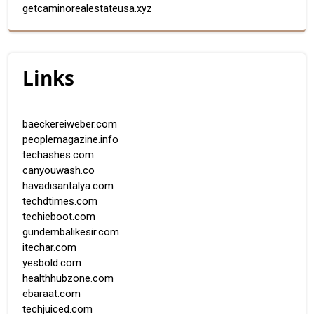
getcaminorealestateusa.xyz
Links
baeckereiweber.com
peoplemagazine.info
techashes.com
canyouwash.co
havadisantalya.com
techdtimes.com
techieboot.com
gundembalikesir.com
itechar.com
yesbold.com
healthhubzone.com
ebaraat.com
techjuiced.com