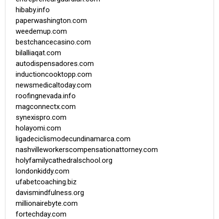
hibaby.info
paperwashington.com
weedemup.com
bestchancecasino.com
bilalliaqat.com
autodispensadores.com
inductioncooktopp.com
newsmedicaltoday.com
roofingnevada.info
magconnectx.com
synexispro.com
holayomi.com
ligadeciclismodecundinamarca.com
nashvilleworkerscompensationattorney.com
holyfamilycathedralschool.org
londonkiddy.com
ufabetcoaching.biz
davismindfulness.org
millionairebyte.com
fortechday.com