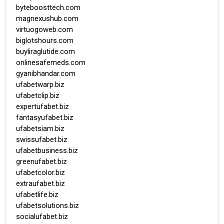
byteboosttech.com
magnexushub.com
virtuogoweb.com
biglotshours.com
buyliraglutide.com
onlinesafemeds.com
gyanibhandar.com
ufabetwarp.biz
ufabetclip.biz
expertufabet.biz
fantasyufabet.biz
ufabetsiam.biz
swissufabet.biz
ufabetbusiness.biz
greenufabet.biz
ufabetcolor.biz
extraufabet.biz
ufabetlife.biz
ufabetsolutions.biz
socialufabet.biz