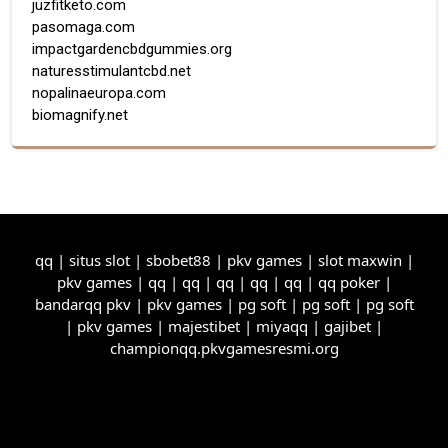
juzfitketo.com
pasomaga.com
impactgardencbdgummies.org
naturesstimulantcbd.net
nopalinaeuropa.com
biomagnify.net
qq
|
situs slot
|
sbobet88
|
pkv games
|
slot maxwin
|
pkv games
|
qq
|
qq
|
qq
|
qq
|
qq
|
qq poker
|
bandarqq pkv
|
pkv games
|
pg soft
|
pg soft
|
pg soft
|
pkv games
|
majestibet
|
miyaqq
|
gajibet
|
championqq.pkvgamesresmi.org