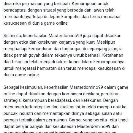
dinamika permainan yang berubah. Kemampuan untuk
beradaptasi dengan situasi yang berbeda dan lawan telah
membantunya tetap di depan kompetisi dan terus mencapai
kesuksesan di dunia game online.
Selain itu, keberhasilan Masterdomino99 juga dapat dikaitkan
dengan etika dan ketekunan kerjanya yang kuat. Meskipun
menghadapi kemunduran dan tantangan di sepanjang jalan, ia
tidak pernah goyah dalam tekadnya untuk berhasil. Ketahanan
dan tekad ini telah menjadi faktor kunci dalam kemampuannya
untuk mengatasi hambatan dan terus mencapai kesuksesan di
dunia game online.
Sebagai kesimpulan, keberhasilan Masterdomino99 dalam game
online dapat dikaitkan dengan kombinasi dedikasi, pemikiran
strategis, kemampuan beradaptasi, dan ketekunan. Dengan
mengasah keterampilan dan kualitas ini, ia telah mampu naik ke
puncak industri dan memantapkan dirinya sebagai salah satu
pemain terbaik dalam permainan. Gamer yang bercita -cita tinggi
dapat belajar banyak dari kesuksesan Masterdomino99 dan