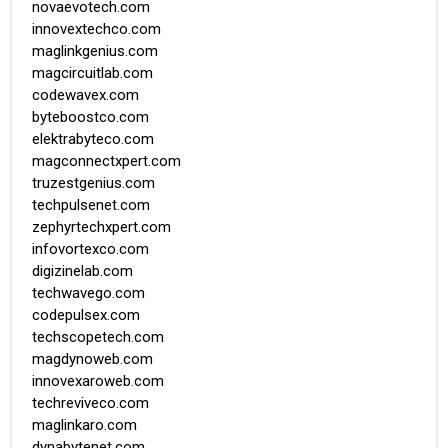
novaevotech.com
innovextechco.com
maglinkgenius.com
magcircuitlab.com
codewavex.com
byteboostco.com
elektrabyteco.com
magconnectxpert.com
truzestgenius.com
techpulsenet.com
zephyrtechxpert.com
infovortexco.com
digizinelab.com
techwavego.com
codepulsex.com
techscopetech.com
magdynoweb.com
innovexaroweb.com
techreviveco.com
maglinkaro.com
dynabytenet.com