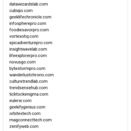
datawizardslab.com
cubiqio.com
geeklifechronicle.com
infospherepro.com
foodiesavorpro.com
vortexohq.com
epicadventurepro.com
insightwavelab.com
lifeexplorerpro.com
novusgo.com
bytestormpro.com
wanderlustchrono.com
culturetrendlab.com
trendsensehub.com
ticktockenigma.com
eulerxr.com
geekifygenius.com
orbitextech.com
magconnecttech.com
zenifyweb.com