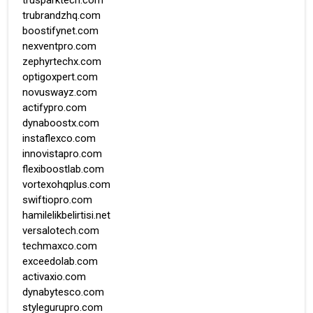
trusparktech.com
trubrandzhq.com
boostifynet.com
nexventpro.com
zephyrtechx.com
optigoxpert.com
novuswayz.com
actifypro.com
dynaboostx.com
instaflexco.com
innovistapro.com
flexiboostlab.com
vortexohqplus.com
swiftiopro.com
hamilelikbelirtisi.net
versalotech.com
techmaxco.com
exceedolab.com
activaxio.com
dynabytesco.com
stylegurupro.com