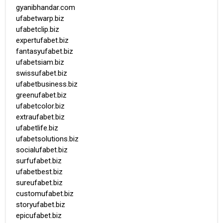
gyanibhandar.com
ufabetwarp.biz
ufabetclip.biz
expertufabet.biz
fantasyufabet.biz
ufabetsiam.biz
swissufabet.biz
ufabetbusiness.biz
greenufabet.biz
ufabetcolor.biz
extraufabet.biz
ufabetlife.biz
ufabetsolutions.biz
socialufabet.biz
surfufabet.biz
ufabetbest.biz
sureufabet.biz
customufabet.biz
storyufabet.biz
epicufabet.biz