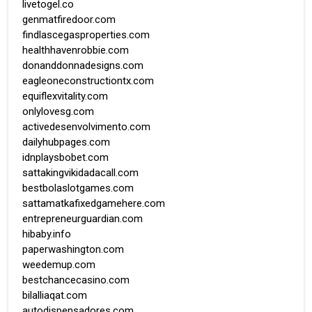
livetogel.co
genmatfiredoor.com
findlascegasproperties.com
healthhavenrobbie.com
donanddonnadesigns.com
eagleoneconstructiontx.com
equiflexvitality.com
onlylovesg.com
activedesenvolvimento.com
dailyhubpages.com
idnplaysbobet.com
sattakingvikidadacall.com
bestbolaslotgames.com
sattamatkafixedgamehere.com
entrepreneurguardian.com
hibaby.info
paperwashington.com
weedemup.com
bestchancecasino.com
bilalliaqat.com
autodispensadores.com