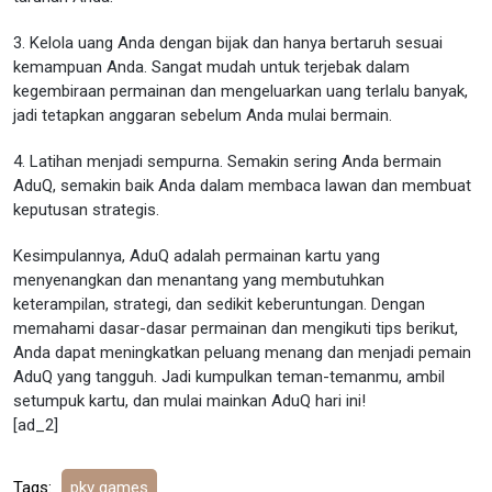
3. Kelola uang Anda dengan bijak dan hanya bertaruh sesuai
kemampuan Anda. Sangat mudah untuk terjebak dalam
kegembiraan permainan dan mengeluarkan uang terlalu banyak,
jadi tetapkan anggaran sebelum Anda mulai bermain.
4. Latihan menjadi sempurna. Semakin sering Anda bermain
AduQ, semakin baik Anda dalam membaca lawan dan membuat
keputusan strategis.
Kesimpulannya, AduQ adalah permainan kartu yang
menyenangkan dan menantang yang membutuhkan
keterampilan, strategi, dan sedikit keberuntungan. Dengan
memahami dasar-dasar permainan dan mengikuti tips berikut,
Anda dapat meningkatkan peluang menang dan menjadi pemain
AduQ yang tangguh. Jadi kumpulkan teman-temanmu, ambil
setumpuk kartu, dan mulai mainkan AduQ hari ini!
[ad_2]
Tags:
pkv games