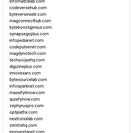
infomatrixlab.com
codeversehub.com
byteverseweb.com
magconnecthub.com
byteboostgenius.com
synapsegoplus.com
infopedianet.com
codepulsenet.com
magdynotech.com
techscopehq.com
digizineplus.com
innovexaro.com
bytesourcelab.com
infosparknet.com
maxxifyitnow.com
quixifynow.com
zephyruspro.com
optipathx.com
nextronixlab.com
zentrixhq.com
innovestanet.com