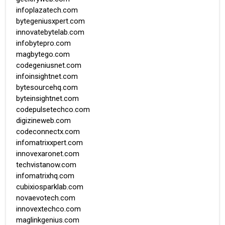
infoplazatech.com
bytegeniusxpert.com
innovatebytelab.com
infobytepro.com
magbytego.com
codegeniusnet.com
infoinsightnet.com
bytesourcehq.com
byteinsightnet.com
codepulsetechco.com
digizineweb.com
codeconnectx.com
infomatrixxpert.com
innovexaronet.com
techvistanow.com
infomatrixhq.com
cubixiosparklab.com
novaevotech.com
innovextechco.com
maglinkgenius.com