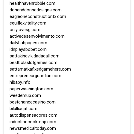
healthhavenrobbie.com
donanddonnadesigns.com
eagleoneconstructiontx.com
equiflexvitality.com
onlylovesg.com
activedesenvolvimento.com
dailyhubpages.com
idnplaysbobet.com
sattakingvikidadacall.com
bestbolaslotgames.com
sattamatkafixedgamehere.com
entrepreneurguardian.com
hibaby.info
paperwashington.com
weedemup.com
bestchancecasino.com
bilalliaqat.com
autodispensadores.com
inductioncooktopp.com
newsmedicaltoday.com