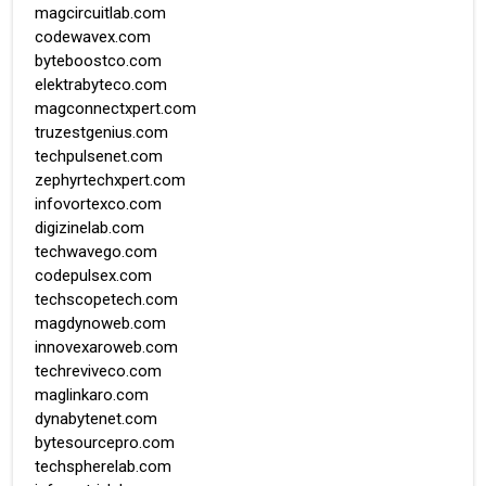
magcircuitlab.com
codewavex.com
byteboostco.com
elektrabyteco.com
magconnectxpert.com
truzestgenius.com
techpulsenet.com
zephyrtechxpert.com
infovortexco.com
digizinelab.com
techwavego.com
codepulsex.com
techscopetech.com
magdynoweb.com
innovexaroweb.com
techreviveco.com
maglinkaro.com
dynabytenet.com
bytesourcepro.com
techspherelab.com