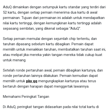
AduQ dimainkan dengan setumpuk kartu standar yang terdiri dari
52 kartu, dengan setiap pemain menerima dua kartu di awal
permainan. Tujuan dari permainan ini adalah untuk mendapatkan
nilai kartu tertinggi, dengan kemungkinan kartu tertinggi adalah
sepasang sembilan, yang dikenal sebagai “AduQ”.
Setiap pemain memulai dengan sejumlah chip tertentu, dan
taruhan dipasang sebelum kartu dibagikan. Pemain dapat
memilih untuk menaikkan taruhan, membatalkan taruhan saat ini,
atau melipat jika mereka yakin tangan mereka tidak cukup kuat
untuk menang.
Setelah ronde pertaruhan awal, pemain dibagikan kartunya, dan
ronde pertaruhan lainnya dilakukan. Pemain kemudian dapat
memilih untuk
pkv qq
mengungkapkan kartunya atau terus
bertaruh dengan harapan dapat menggertak lawannya.
Memahami Peringkat Tangan
Di AduQ, peringkat tangan didasarkan pada nilai total kartu di