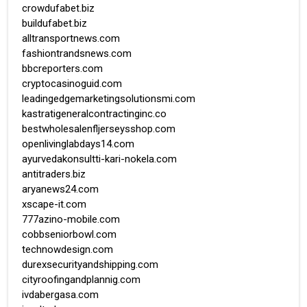
crowdufabet.biz
buildufabet.biz
alltransportnews.com
fashiontrandsnews.com
bbcreporters.com
cryptocasinoguid.com
leadingedgemarketingsolutionsmi.com
kastratigeneralcontractinginc.co
bestwholesalenfljerseysshop.com
openlivinglabdays14.com
ayurvedakonsultti-kari-nokela.com
antitraders.biz
aryanews24.com
xscape-it.com
777azino-mobile.com
cobbseniorbowl.com
technowdesign.com
durexsecurityandshipping.com
cityroofingandplannig.com
ivdabergasa.com