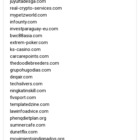
juyultadesga.com
real-crypto-services.com
mypetzworld.com
infounty.com
investparaguay-eu.com
bwc88asia.com
extrem-poker.com
ks-casino.com
carcarepoints.com
thedoodlebreeders.com
grupohugodias.com
deqair.com
techsilvers.com
ningkatinskill.com
fivsport.com
templatedzine.com
lawinfoadvice.com
phenqdietplan.org
sumnercafe.com
dunetflix.com
movimientoindignados.org