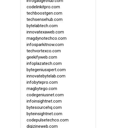
infogadgethub.com
codelinkitpro.com
techboostgen.com
techsensehub.com
bytelabtech.com
innovatexaweb.com
magdynotechco.com
infosparkitnow.com
techvortexco.com
geekifyweb.com
infoplazatech.com
bytegeniusxpert.com
innovatebytelab.com
infobytepro.com
magbytego.com
codegeniusnet.com
infoinsightnet.com
bytesourcehq.com
byteinsightnet.com
codepulsetechco.com
digizineweb.com