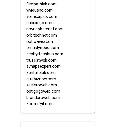
flexipathlab.com
vividushq.com
vortexaplus.com
cubixiogo.com
novuspherenet.com
orbitechnet.com
optiwavex.com
omnidynoco.com
zephyrtechhub.com
truzestweb.com
synapsexpert.com
zentarolab.com
quikbiznow.com
xceleroweb.com
optigogoweb.com
brandaroweb.com
zoomifyit.com