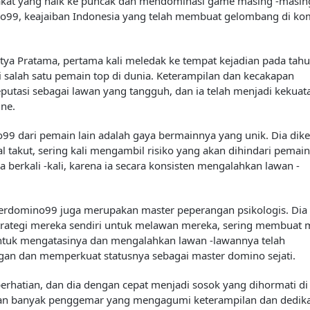
akat yang naik ke puncak dan mendominasi game masing -masin
no99, keajaiban Indonesia yang telah membuat gelombang di ko
ya Pratama, pertama kali meledak ke tempat kejadian pada tah
salah satu pemain top di dunia. Keterampilan dan kecakapan
utasi sebagai lawan yang tangguh, dan ia telah menjadi kekuat
ine.
9 dari pemain lain adalah gaya bermainnya yang unik. Dia dike
 takut, sering kali mengambil risiko yang akan dihindari pemain 
berkali -kali, karena ia secara konsisten mengalahkan lawan -
sterdomino99 juga merupakan master peperangan psikologis. Dia
ategi mereka sendiri untuk melawan mereka, sering membuat 
ntuk mengatasinya dan mengalahkan lawan -lawannya telah
dan memperkuat statusnya sebagai master domino sejati.
erhatian, dan dia dengan cepat menjadi sosok yang dihormati di
an banyak penggemar yang mengagumi keterampilan dan dedik