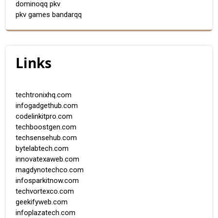
dominoqq pkv
pkv games bandarqq
Links
techtronixhq.com
infogadgethub.com
codelinkitpro.com
techboostgen.com
techsensehub.com
bytelabtech.com
innovatexaweb.com
magdynotechco.com
infosparkitnow.com
techvortexco.com
geekifyweb.com
infoplazatech.com