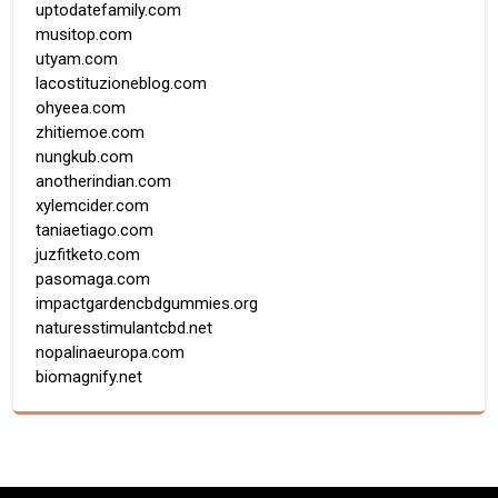
uptodatefamily.com
musitop.com
utyam.com
lacostituzioneblog.com
ohyeea.com
zhitiemoe.com
nungkub.com
anotherindian.com
xylemcider.com
taniaetiago.com
juzfitketo.com
pasomaga.com
impactgardencbdgummies.org
naturesstimulantcbd.net
nopalinaeuropa.com
biomagnify.net