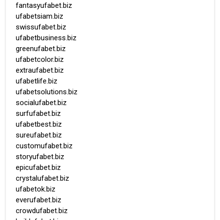
fantasyufabet.biz
ufabetsiam.biz
swissufabet.biz
ufabetbusiness.biz
greenufabet.biz
ufabetcolor.biz
extraufabet.biz
ufabetlife.biz
ufabetsolutions.biz
socialufabet.biz
surfufabet.biz
ufabetbest.biz
sureufabet.biz
customufabet.biz
storyufabet.biz
epicufabet.biz
crystalufabet.biz
ufabetok.biz
everufabet.biz
crowdufabet.biz