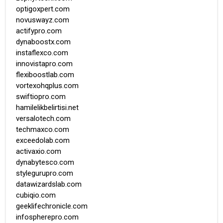
optigoxpert.com
novuswayz.com
actifypro.com
dynaboostx.com
instaflexco.com
innovistapro.com
flexiboostlab.com
vortexohqplus.com
swiftiopro.com
hamilelikbelirtisi.net
versalotech.com
techmaxco.com
exceedolab.com
activaxio.com
dynabytesco.com
stylegurupro.com
datawizardslab.com
cubiqio.com
geeklifechronicle.com
infospherepro.com