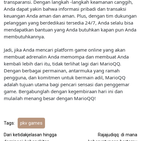
transparansi. Dengan langkah -langkah keamanan canggih,
Anda dapat yakin bahwa informasi pribadi dan transaksi
keuangan Anda aman dan aman. Plus, dengan tim dukungan
pelanggan yang berdedikasi tersedia 24/7, Anda selalu bisa
mendapatkan bantuan yang Anda butuhkan kapan pun Anda
membutuhkannya.
Jadi, jika Anda mencari platform game online yang akan
membuat adrenalin Anda memompa dan membuat Anda
kembali lebih dari itu, tidak terlihat lagi dari MarioQQ.
Dengan berbagai permainan, antarmuka yang ramah
pengguna, dan komitmen untuk bermain adil, MarioQQ
adalah tujuan utama bagi pencari sensasi dan penggemar
game. Bergabunglah dengan kegembiraan hari ini dan
mulailah menang besar dengan MarioQQ!
Tags:
pkv games
Post
Dari ketidakjelasan hingga
Rajajudiqq: di mana