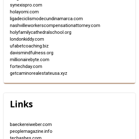
synexispro.com
holayomi.com
ligadeciclismodecundinamarca.com
nashvilleworkerscompensationattorney.com
holyfamilycathedralschool.org
londonkiddy.com
ufabetcoaching.biz
davismindfulness.org
millionairebyte.com
fortechday.com
getcaminorealestateusa.xyz
Links
baeckereiweber.com
peoplemagazine.info
techashes.com