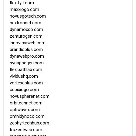
flexifyit.com
maxxiogo.com
novusgotech.com
nextronnet.com
dynamoxco.com
zenturogen.com
innovexaweb.com
brandioplus.com
dynawebpro.com
synapsegen.com
flexipathlab.com
vividushq.com
vortexaplus.com
cubixiogo.com
novuspherenet.com
orbitechnet.com
optiwavex.com
omnidynoco.com
zephyrtechhub.com
truzestweb.com