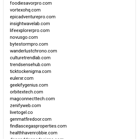
foodiesavorpro.com
vortexohq.com
epicadventurepro.com
insightwavelab.com
lifeexplorerpro.com
novusgo.com
bytestormpro.com
wanderlustchrono.com
culturetrendlab.com
trendsensehub.com
ticktockenigma.com
eulerxr.com
geekifygenius.com
orbitextech.com
magconnecttech.com
zenifyweb.com
livetogel.co
genmatfiredoor.com
findlascegasproperties.com
healthhavenrobbie.com