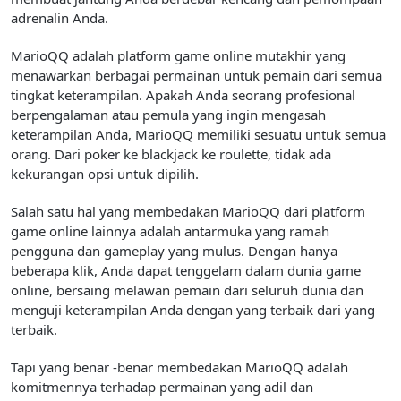
adrenalin Anda.
MarioQQ adalah platform game online mutakhir yang
menawarkan berbagai permainan untuk pemain dari semua
tingkat keterampilan. Apakah Anda seorang profesional
berpengalaman atau pemula yang ingin mengasah
keterampilan Anda, MarioQQ memiliki sesuatu untuk semua
orang. Dari poker ke blackjack ke roulette, tidak ada
kekurangan opsi untuk dipilih.
Salah satu hal yang membedakan MarioQQ dari platform
game online lainnya adalah antarmuka yang ramah
pengguna dan gameplay yang mulus. Dengan hanya
beberapa klik, Anda dapat tenggelam dalam dunia game
online, bersaing melawan pemain dari seluruh dunia dan
menguji keterampilan Anda dengan yang terbaik dari yang
terbaik.
Tapi yang benar -benar membedakan MarioQQ adalah
komitmennya terhadap permainan yang adil dan