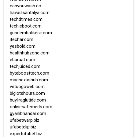
canyouwash.co
havadisantalya.com
techdtimes.com
techieboot.com
gundembalikesir.com
itechar.com
yesbold.com
healthhubzone.com
ebaraat.com
techjuiced.com
byteboosttech.com
magnexushub.com
virtuogoweb.com
biglotshours.com
buyliraglutide.com
onlinesafemeds.com
gyanibhandar.com
ufabetwarp.biz
ufabetclip.biz
expertufabet.biz