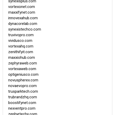
synexisplus.com
vortexonet.com
maxxifynet.com
innovexahub.com
dynacorelab.com
synexistechco.com
truvivopro.com
vividusco.com
vortexahq.com
zenithifyit.com
maxxiohub.com
zephyraweb.com
vortexaweb.com
optigeniusco.com
novuspherex.com
novaevopro.com
trusparktech.com
trubrandzhq.com
boostifynet.com
nexventpro.com
zephyrtechx.com