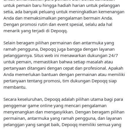
untuk pemain baru hingga hadiah harian untuk pelanggan
setia, ada banyak peluang untuk meningkatkan kemenangan
Anda dan memaksimalkan pengalaman bermain Anda.
Dengan promosi rutin dan event spesial, selalu ada hal
menarik yang terjadi di Depoqq.
Selain beragam pilihan permainan dan antarmuka yang
ramah pengguna, Depoqq juga bangga dengan layanan
pelanggannya. Situs web ini menawarkan dukungan 24/7
untuk pemain, memastikan bahwa setiap masalah atau
pertanyaan ditangani dengan cepat dan profesional. Apakah
Anda memerlukan bantuan dengan permainan atau memiliki
pertanyaan tentang promosi, tim dukungan Depoqq siap
membantu.
Secara keseluruhan, Depoqq adalah pilihan utama bagi para
penggemar game online yang mencari pengalaman
menyenangkan dan mengasyikkan. Dengan beragam pilihan
permainan, antarmuka yang ramah pengguna, dan layanan
pelanggan yang sangat baik, Depoqq memiliki semua yang