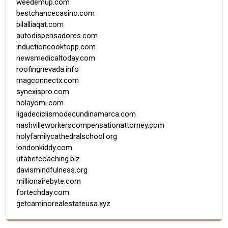
weedemup.com
bestchancecasino.com
bilalliaqat.com
autodispensadores.com
inductioncooktopp.com
newsmedicaltoday.com
roofingnevada.info
magconnectx.com
synexispro.com
holayomi.com
ligadeciclismodecundinamarca.com
nashvilleworkerscompensationattorney.com
holyfamilycathedralschool.org
londonkiddy.com
ufabetcoaching.biz
davismindfulness.org
millionairebyte.com
fortechday.com
getcaminorealestateusa.xyz