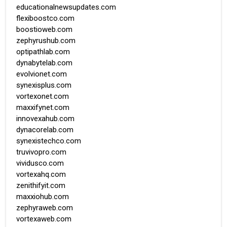
educationalnewsupdates.com
flexiboostco.com
boostioweb.com
zephyrushub.com
optipathlab.com
dynabytelab.com
evolvionet.com
synexisplus.com
vortexonet.com
maxxifynet.com
innovexahub.com
dynacorelab.com
synexistechco.com
truvivopro.com
vividusco.com
vortexahq.com
zenithifyit.com
maxxiohub.com
zephyraweb.com
vortexaweb.com