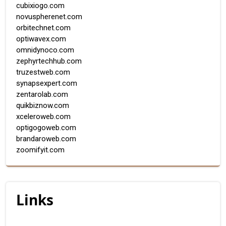
cubixiogo.com
novuspherenet.com
orbitechnet.com
optiwavex.com
omnidynoco.com
zephyrtechhub.com
truzestweb.com
synapsexpert.com
zentarolab.com
quikbiznow.com
xceleroweb.com
optigogoweb.com
brandaroweb.com
zoomifyit.com
Links