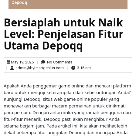
Depoqq
Bersiaplah untuk Naik
Level: Penjelasan Fitur
Utama Depoqq
May 19, 2026
|
No Comments
|
admin@bytelabgenius.com
|
3:16 am
Apakah Anda penggemar game online dan mencari platform
baru untuk menguji keterampilan dan keberuntungan Anda?
Kunjungi Depoqq, situs web game online populer yang
menawarkan berbagai macam permainan untuk dinikmati
para pemain. Dengan antarmuka yang ramah pengguna dan
fitur-fitur menarik, Depoqq pasti akan menghibur Anda
selama berjam-jam. Pada artikel ini, kita akan melihat lebih
dekat beberapa fitur unggulan Depoqq dan mengapa Anda