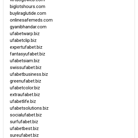
biglotshours.com
buyliraglutide.com
onlinesafemeds.com
gyanibhandar.com
ufabetwarp.biz
ufabetclip.biz
expertufabet.biz
fantasyufabet.biz
ufabetsiam.biz
swissufabet.biz
ufabetbusiness.biz
greenufabet.biz
ufabetcolor.biz
extraufabet.biz
ufabetlife.biz
ufabetsolutions.biz
socialufabet.biz
surfufabet.biz
ufabetbest.biz
sureufabet.biz