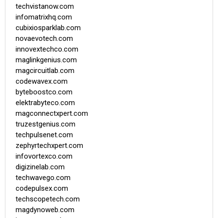
techvistanow.com
infomatrixhq.com
cubixiosparklab.com
novaevotech.com
innovextechco.com
maglinkgenius.com
magcircuitlab.com
codewavex.com
byteboostco.com
elektrabyteco.com
magconnectxpert.com
truzestgenius.com
techpulsenet.com
zephyrtechxpert.com
infovortexco.com
digizinelab.com
techwavego.com
codepulsex.com
techscopetech.com
magdynoweb.com