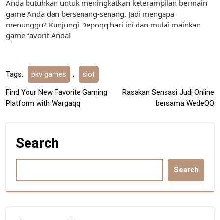
Anda butuhkan untuk meningkatkan keterampilan bermain
game Anda dan bersenang-senang. Jadi mengapa
menunggu? Kunjungi Depoqq hari ini dan mulai mainkan
game favorit Anda!
Tags:
pkv games
,
slot
Post
Find Your New Favorite Gaming
Rasakan Sensasi Judi Online
Platform with Wargaqq
bersama WedeQQ
navigation
Search
Search