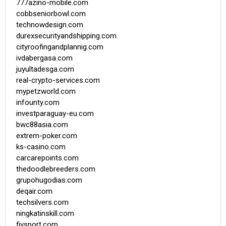
777azino-mobile.com
cobbseniorbowl.com
technowdesign.com
durexsecurityandshipping.com
cityroofingandplannig.com
ivdabergasa.com
juyultadesga.com
real-crypto-services.com
mypetzworld.com
infounty.com
investparaguay-eu.com
bwc88asia.com
extrem-poker.com
ks-casino.com
carcarepoints.com
thedoodlebreeders.com
grupohugodias.com
deqair.com
techsilvers.com
ningkatinskill.com
fivsport.com