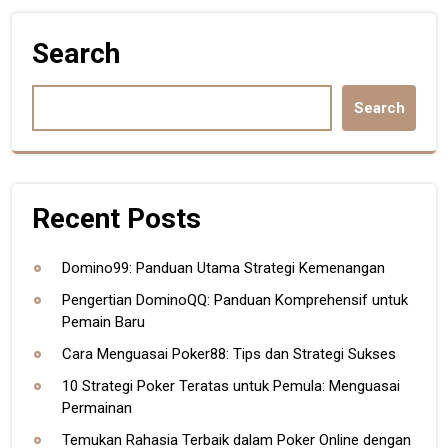
Search
Search
Recent Posts
Domino99: Panduan Utama Strategi Kemenangan
Pengertian DominoQQ: Panduan Komprehensif untuk
Pemain Baru
Cara Menguasai Poker88: Tips dan Strategi Sukses
10 Strategi Poker Teratas untuk Pemula: Menguasai
Permainan
Temukan Rahasia Terbaik dalam Poker Online dengan