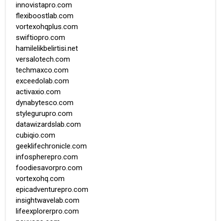
innovistapro.com
flexiboostlab.com
vortexohqplus.com
swiftiopro.com
hamilelikbelirtisi.net
versalotech.com
techmaxco.com
exceedolab.com
activaxio.com
dynabytesco.com
stylegurupro.com
datawizardslab.com
cubiqio.com
geeklifechronicle.com
infospherepro.com
foodiesavorpro.com
vortexohq.com
epicadventurepro.com
insightwavelab.com
lifeexplorerpro.com