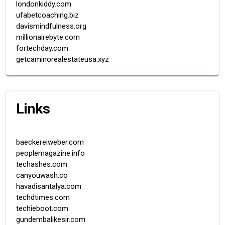
londonkiddy.com
ufabetcoaching.biz
davismindfulness.org
millionairebyte.com
fortechday.com
getcaminorealestateusa.xyz
Links
baeckereiweber.com
peoplemagazine.info
techashes.com
canyouwash.co
havadisantalya.com
techdtimes.com
techieboot.com
gundembalikesir.com