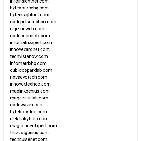
infoinsightnet.com
bytesourcehq.com
byteinsightnet.com
codepulsetechco.com
digizineweb.com
codeconnectx.com
infomatrixxpert.com
innovexaronet.com
techvistanow.com
infomatrixhq.com
cubixiosparklab.com
novaevotech.com
innovextechco.com
maglinkgenius.com
magcircuitlab.com
codewavex.com
byteboostco.com
elektrabyteco.com
magconnectxpert.com
truzestgenius.com
techpulsenet.com