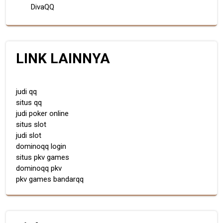
DivaQQ
LINK LAINNYA
judi qq
situs qq
judi poker online
situs slot
judi slot
dominoqq login
situs pkv games
dominoqq pkv
pkv games bandarqq