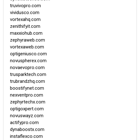
truvivopro.com
vividusco.com
vortexahq.com
zenithifyit.com
maxxiohub.com
zephyraweb.com
vortexaweb.com
optigeniusco.com
novuspherex.com
novaevopro.com
trusparktech.com
trubrandzhq.com
boostifynet.com
nexventpro.com
zephyrtechx.com
optigoxpert.com
novuswayz.com
actifypro.com
dynaboostx.com
instaflexco.com