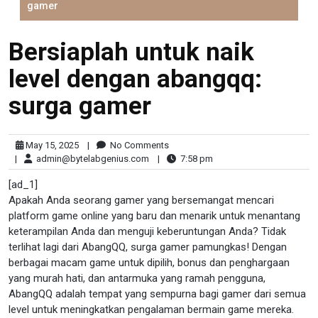
gamer
Bersiaplah untuk naik
level dengan abangqq:
surga gamer
May 15, 2025
|
No Comments
|
admin@bytelabgenius.com
|
7:58 pm
[ad_1]
Apakah Anda seorang gamer yang bersemangat mencari
platform game online yang baru dan menarik untuk menantang
keterampilan Anda dan menguji keberuntungan Anda? Tidak
terlihat lagi dari AbangQQ, surga gamer pamungkas! Dengan
berbagai macam game untuk dipilih, bonus dan penghargaan
yang murah hati, dan antarmuka yang ramah pengguna,
AbangQQ adalah tempat yang sempurna bagi gamer dari semua
level untuk meningkatkan pengalaman bermain game mereka.