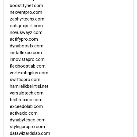
boostifynet.com
nexventpro.com
zephyrtechx.com
optigoxpert.com
novuswayz.com
actifypro.com
dynaboostx.com
instaflexco.com
innovistapro.com
flexiboostlab.com
vortexohqplus.com
swiftiopro.com
hamilelikbelirtisi.net
versalotech.com
techmaxco.com
exceedolab.com
activaxio.com
dynabytesco.com
stylegurupro.com
datawizardslab.com