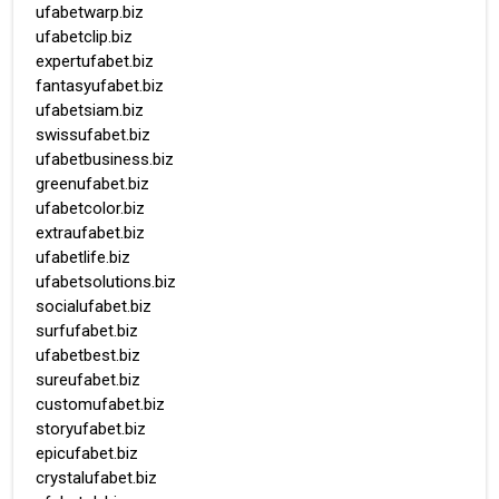
ufabetwarp.biz
ufabetclip.biz
expertufabet.biz
fantasyufabet.biz
ufabetsiam.biz
swissufabet.biz
ufabetbusiness.biz
greenufabet.biz
ufabetcolor.biz
extraufabet.biz
ufabetlife.biz
ufabetsolutions.biz
socialufabet.biz
surfufabet.biz
ufabetbest.biz
sureufabet.biz
customufabet.biz
storyufabet.biz
epicufabet.biz
crystalufabet.biz