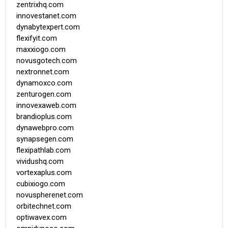
zentrixhq.com
innovestanet.com
dynabytexpert.com
flexifyit.com
maxxiogo.com
novusgotech.com
nextronnet.com
dynamoxco.com
zenturogen.com
innovexaweb.com
brandioplus.com
dynawebpro.com
synapsegen.com
flexipathlab.com
vividushq.com
vortexaplus.com
cubixiogo.com
novuspherenet.com
orbitechnet.com
optiwavex.com