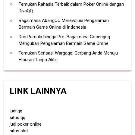
Temukan Rahasia Terbaik dalam Poker Online dengan
DivaQQ
Bagaimana AbangQQ Merevolusi Pengalaman
Bermain Game Online di Indonesia
Dari Pemula hingga Pro: Bagaimana Gocengqq
Mengubah Pengalaman Bermain Game Online
Temukan Sensasi Wargaqq: Gerbang Anda Menuju
Hiburan Tanpa Akhir
LINK LAINNYA
judi qq
situs qq
judi poker online
situs slot