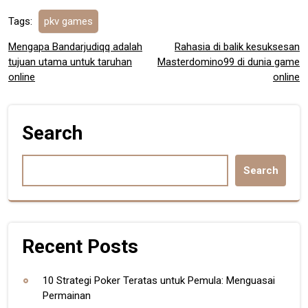
Tags:
pkv games
Post
Mengapa Bandarjudiqq adalah
Rahasia di balik kesuksesan
tujuan utama untuk taruhan
Masterdomino99 di dunia game
navigation
online
online
Search
Search
Recent Posts
10 Strategi Poker Teratas untuk Pemula: Menguasai
Permainan