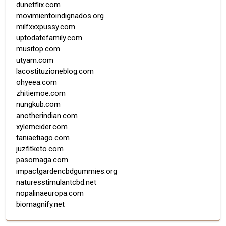
dunetflix.com
movimientoindignados.org
milfxxxpussy.com
uptodatefamily.com
musitop.com
utyam.com
lacostituzioneblog.com
ohyeea.com
zhitiemoe.com
nungkub.com
anotherindian.com
xylemcider.com
taniaetiago.com
juzfitketo.com
pasomaga.com
impactgardencbdgummies.org
naturesstimulantcbd.net
nopalinaeuropa.com
biomagnify.net