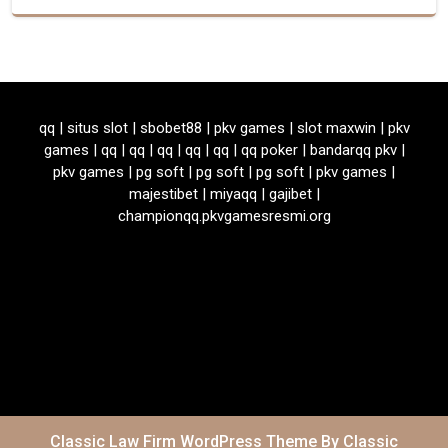
qq
|
situs slot
|
sbobet88
|
pkv games
|
slot maxwin
|
pkv
games
|
qq
|
qq
|
qq
|
qq
|
qq
|
qq poker
|
bandarqq pkv
|
pkv games
|
pg soft
|
pg soft
|
pg soft
|
pkv games
|
majestibet
|
miyaqq
|
gajibet
|
championqq.pkvgamesresmi.org
Classic Law Firm WordPress Theme
By Classic