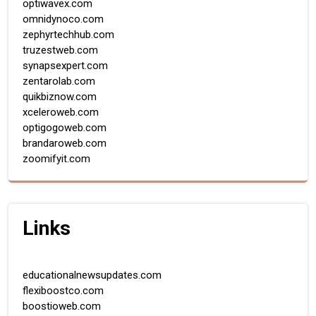
optiwavex.com
omnidynoco.com
zephyrtechhub.com
truzestweb.com
synapsexpert.com
zentarolab.com
quikbiznow.com
xceleroweb.com
optigogoweb.com
brandaroweb.com
zoomifyit.com
Links
educationalnewsupdates.com
flexiboostco.com
boostioweb.com