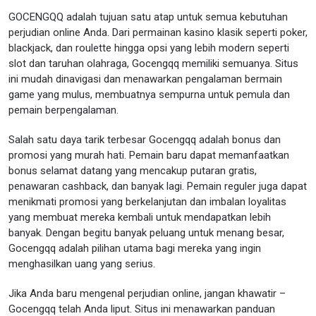
GOCENGQQ adalah tujuan satu atap untuk semua kebutuhan
perjudian online Anda. Dari permainan kasino klasik seperti poker,
blackjack, dan roulette hingga opsi yang lebih modern seperti
slot dan taruhan olahraga, Gocengqq memiliki semuanya. Situs
ini mudah dinavigasi dan menawarkan pengalaman bermain
game yang mulus, membuatnya sempurna untuk pemula dan
pemain berpengalaman.
Salah satu daya tarik terbesar Gocengqq adalah bonus dan
promosi yang murah hati. Pemain baru dapat memanfaatkan
bonus selamat datang yang mencakup putaran gratis,
penawaran cashback, dan banyak lagi. Pemain reguler juga dapat
menikmati promosi yang berkelanjutan dan imbalan loyalitas
yang membuat mereka kembali untuk mendapatkan lebih
banyak. Dengan begitu banyak peluang untuk menang besar,
Gocengqq adalah pilihan utama bagi mereka yang ingin
menghasilkan uang yang serius.
Jika Anda baru mengenal perjudian online, jangan khawatir –
Gocengqq telah Anda liput. Situs ini menawarkan panduan