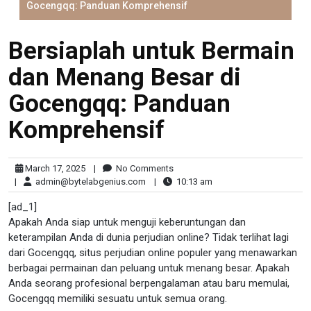
Gocengqq: Panduan Komprehensif
Bersiaplah untuk Bermain
dan Menang Besar di
Gocengqq: Panduan
Komprehensif
March 17, 2025
|
No Comments
|
admin@bytelabgenius.com
|
10:13 am
[ad_1]
Apakah Anda siap untuk menguji keberuntungan dan
keterampilan Anda di dunia perjudian online? Tidak terlihat lagi
dari Gocengqq, situs perjudian online populer yang menawarkan
berbagai permainan dan peluang untuk menang besar. Apakah
Anda seorang profesional berpengalaman atau baru memulai,
Gocengqq memiliki sesuatu untuk semua orang.