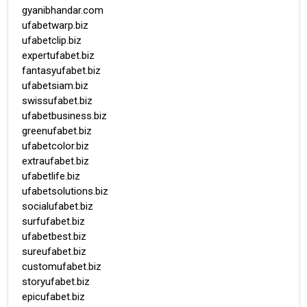
gyanibhandar.com
ufabetwarp.biz
ufabetclip.biz
expertufabet.biz
fantasyufabet.biz
ufabetsiam.biz
swissufabet.biz
ufabetbusiness.biz
greenufabet.biz
ufabetcolor.biz
extraufabet.biz
ufabetlife.biz
ufabetsolutions.biz
socialufabet.biz
surfufabet.biz
ufabetbest.biz
sureufabet.biz
customufabet.biz
storyufabet.biz
epicufabet.biz