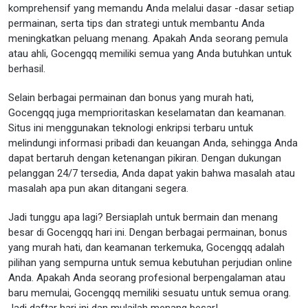
komprehensif yang memandu Anda melalui dasar -dasar setiap
permainan, serta tips dan strategi untuk membantu Anda
meningkatkan peluang menang. Apakah Anda seorang pemula
atau ahli, Gocengqq memiliki semua yang Anda butuhkan untuk
berhasil.
Selain berbagai permainan dan bonus yang murah hati,
Gocengqq juga memprioritaskan keselamatan dan keamanan.
Situs ini menggunakan teknologi enkripsi terbaru untuk
melindungi informasi pribadi dan keuangan Anda, sehingga Anda
dapat bertaruh dengan ketenangan pikiran. Dengan dukungan
pelanggan 24/7 tersedia, Anda dapat yakin bahwa masalah atau
masalah apa pun akan ditangani segera.
Jadi tunggu apa lagi? Bersiaplah untuk bermain dan menang
besar di Gocengqq hari ini. Dengan berbagai permainan, bonus
yang murah hati, dan keamanan terkemuka, Gocengqq adalah
pilihan yang sempurna untuk semua kebutuhan perjudian online
Anda. Apakah Anda seorang profesional berpengalaman atau
baru memulai, Gocengqq memiliki sesuatu untuk semua orang.