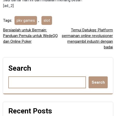
Jadi daftar hari ini dan mulailah menang besar!
[ad_2]
Tags:
pkv games
,
slot
Post
Bersiaplah untuk Bermain:
Temui Datukqq: Platform
Panduan Pemula untuk WedeQQ
permainan online revolusioner
navigation
dan Online Poker
mengambil industri dengan
badai
Search
Search
Recent Posts