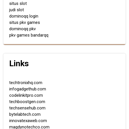
situs slot
judi slot
dominoqq login
situs pkv games
dominoqq pkv
pkv games bandarqq
Links
techtronixhq.com
infogadgethub.com
codelinkitpro.com
techboostgen.com
techsensehub.com
bytelabtech.com
innovatexaweb.com
magdynotechco.com